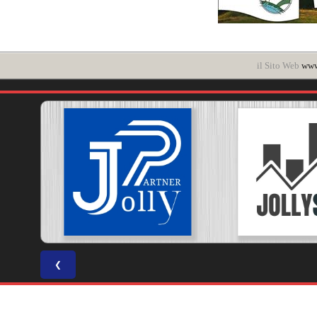
il Sito Web
www.
❮