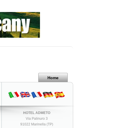
Home
HOTEL ADMETO
Via Palinuro 3
91022 Marinella (TP)