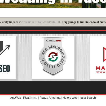
sicily.trapani.it
è membro di NetworkPortali.it | [
Aggiungi la tua Azienda al Netw
AnyWeb
|
Pisa
Online |
Piazza Armerina
|
Hotels Web
|
Italia Search