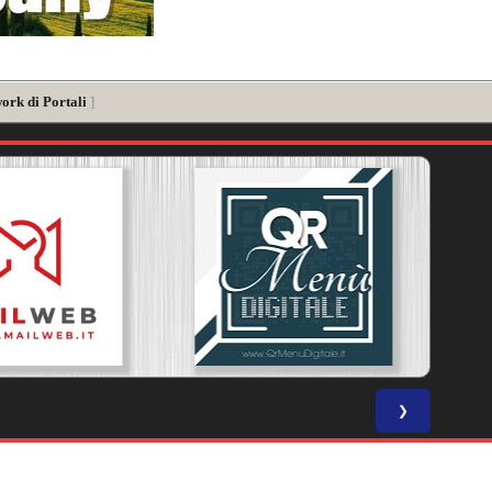
ork di Portali
]
❯