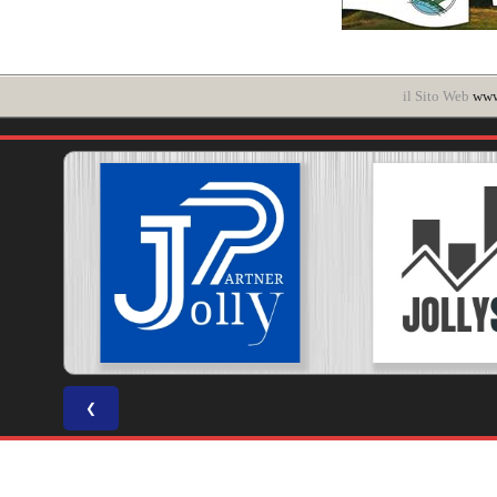
il Sito Web
www.
❮