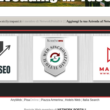
sicily.trapani.it
è membro di NetworkPortali.it | [
Aggiungi la tua Azienda al Netw
AnyWeb
|
Pisa
Online |
Piazza Armerina
|
Hotels Web
|
Italia Search
Portale Web membro di
NETWORK PORTALI