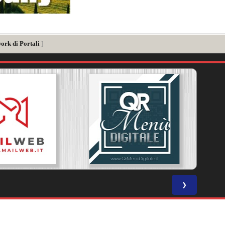
ork di Portali
]
❯