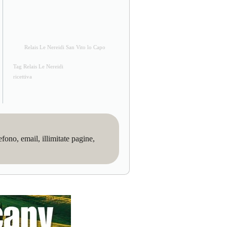
Relais Le Nereidi San Vito lo Capo
Tag Relais Le Nereidi
ricettiva
no, email, illimitate pagine,