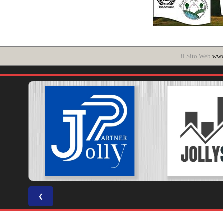
il Sito Web
www.
❮