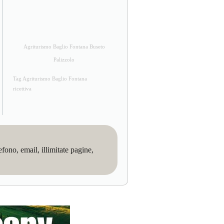
Agriturismo Baglio Fontana Buseto
Palizzolo
Tag Agriturismo Baglio Fontana
ricettiva
no, email, illimitate pagine,