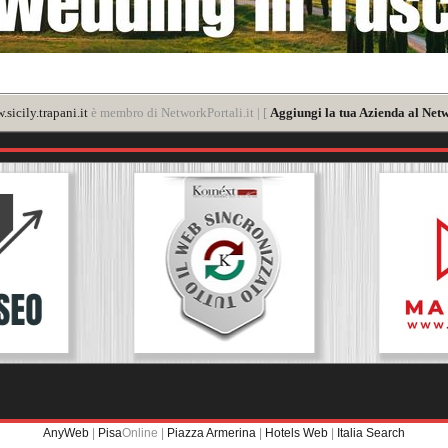
sicily.trapani.it
è membro di NetworkPortali.it | [
Aggiungi la tua Azienda al Netw
AnyWeb
|
Pisa
Online |
Piazza Armerina
|
Hotels Web
|
Italia Search