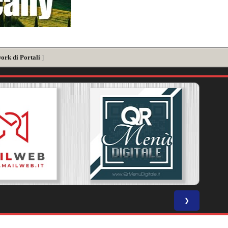
ork di Portali
]
❯