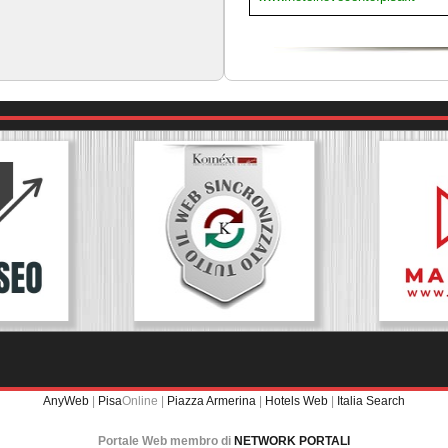
AnyWeb
|
Pisa
Online |
Piazza Armerina
|
Hotels Web
|
Italia Search
Portale Web membro di
NETWORK PORTALI