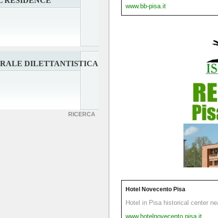
L RESIDENCE
www.bb-pisa.it
RALE DILETTANTISTICA
RICERCA
Hotel Novecento Pisa
Hotel in Pisa historical center n
www.hotelnovecento.pisa.it