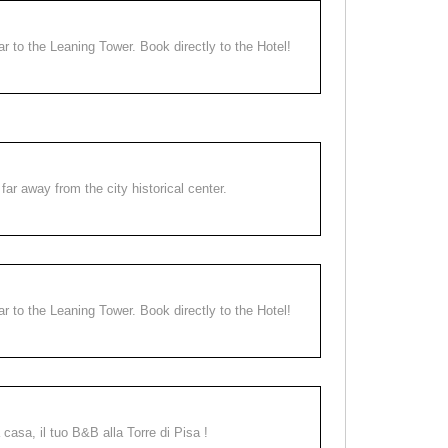
ear to the Leaning Tower. Book directly to the Hotel!
far away from the city historical center.
ear to the Leaning Tower. Book directly to the Hotel!
a casa, il tuo B&B alla Torre di Pisa !